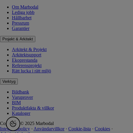
Om Marbodal
Lediga jobb
Hållbarhet
Pressrum
Garantier
Projekt & Arkitekt
Arkitekt & Projekt
Arkitektsupport
Ekoprestanda
Referensprojekt
Rätt lucka i rätt miljö
Verktyg
Bildbank
Varuprover
BIM
Produktfakta & villkor
Kataloger
Copyright © 2025 Marbodal
Integritetspolicy
·
Användarvillkor
·
Cookie-lista
·
Cookies
·