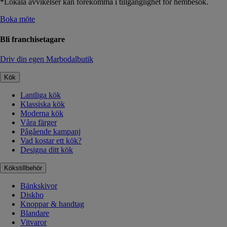
*Lokala avvikelser kan förekomma i tillgänglighet för hembesök.
Boka möte
Bli franchisetagare
Driv din egen Marbodalbutik
Kök
Lantliga kök
Klassiska kök
Moderna kök
Våra färger
Pågående kampanj
Vad kostar ett kök?
Designa ditt kök
Kökstillbehör
Bänkskivor
Diskho
Knoppar & handtag
Blandare
Vitvaror