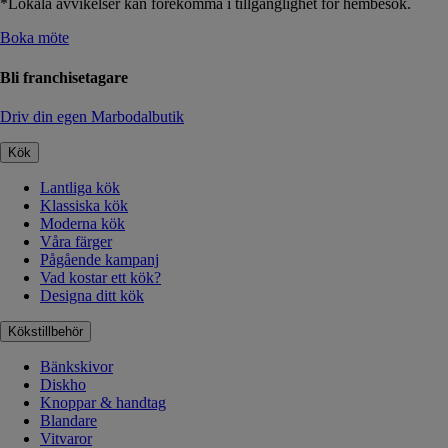
*Lokala avvikelser kan förekomma i tillgänglighet för hembesök.
Boka möte
Bli franchisetagare
Driv din egen Marbodalbutik
Kök
Lantliga kök
Klassiska kök
Moderna kök
Våra färger
Pågående kampanj
Vad kostar ett kök?
Designa ditt kök
Kökstillbehör
Bänkskivor
Diskho
Knoppar & handtag
Blandare
Vitvaror