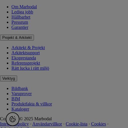
Om Marbodal
Lediga jobb
Hållbarhet
Pressrum
Garantier
Projekt & Arkitekt
Arkitekt & Projekt
Arkitektsupport
Ekoprestanda
Referensprojekt
Rätt lucka i rätt miljö
Verktyg
Bildbank
Varuprover
BIM
Produktfakta & villkor
Kataloger
Copyright © 2025 Marbodal
Integritetspolicy
·
Användarvillkor
·
Cookie-lista
·
Cookies
·