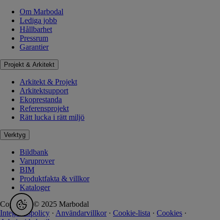
Om Marbodal
Lediga jobb
Hållbarhet
Pressrum
Garantier
Projekt & Arkitekt
Arkitekt & Projekt
Arkitektsupport
Ekoprestanda
Referensprojekt
Rätt lucka i rätt miljö
Verktyg
Bildbank
Varuprover
BIM
Produktfakta & villkor
Kataloger
Copyright © 2025 Marbodal
Integritetspolicy
·
Användarvillkor
·
Cookie-lista
·
Cookies
·