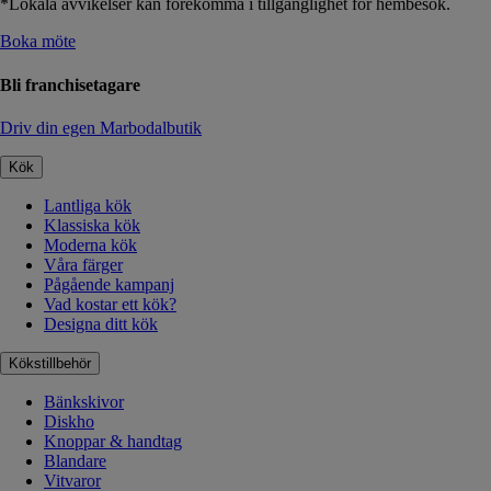
*Lokala avvikelser kan förekomma i tillgänglighet för hembesök.
Boka möte
Bli franchisetagare
Driv din egen Marbodalbutik
Kök
Lantliga kök
Klassiska kök
Moderna kök
Våra färger
Pågående kampanj
Vad kostar ett kök?
Designa ditt kök
Kökstillbehör
Bänkskivor
Diskho
Knoppar & handtag
Blandare
Vitvaror