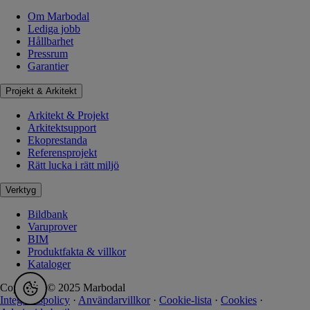
Om Marbodal
Lediga jobb
Hållbarhet
Pressrum
Garantier
Projekt & Arkitekt
Arkitekt & Projekt
Arkitektsupport
Ekoprestanda
Referensprojekt
Rätt lucka i rätt miljö
Verktyg
Bildbank
Varuprover
BIM
Produktfakta & villkor
Kataloger
Copyright © 2025 Marbodal
Integritetspolicy
·
Användarvillkor
·
Cookie-lista
·
Cookies
·