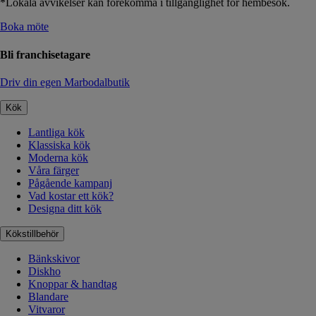
*Lokala avvikelser kan förekomma i tillgänglighet för hembesök.
Boka möte
Bli franchisetagare
Driv din egen Marbodalbutik
Kök
Lantliga kök
Klassiska kök
Moderna kök
Våra färger
Pågående kampanj
Vad kostar ett kök?
Designa ditt kök
Kökstillbehör
Bänkskivor
Diskho
Knoppar & handtag
Blandare
Vitvaror