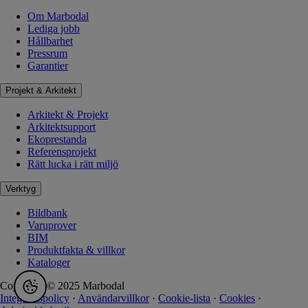
Om Marbodal
Lediga jobb
Hållbarhet
Pressrum
Garantier
Projekt & Arkitekt
Arkitekt & Projekt
Arkitektsupport
Ekoprestanda
Referensprojekt
Rätt lucka i rätt miljö
Verktyg
Bildbank
Varuprover
BIM
Produktfakta & villkor
Kataloger
Copyright © 2025 Marbodal
Integritetspolicy
·
Användarvillkor
·
Cookie-lista
·
Cookies
·