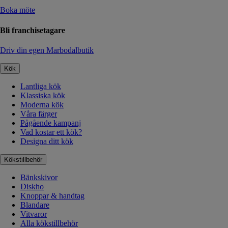
Boka möte
Bli franchisetagare
Driv din egen Marbodalbutik
Kök
Lantliga kök
Klassiska kök
Moderna kök
Våra färger
Pågående kampanj
Vad kostar ett kök?
Designa ditt kök
Kökstillbehör
Bänkskivor
Diskho
Knoppar & handtag
Blandare
Vitvaror
Alla kökstillbehör