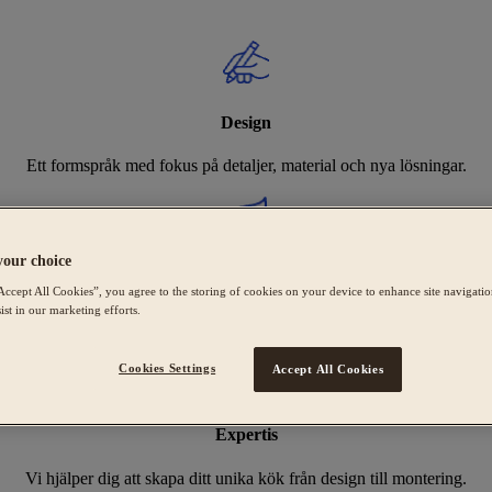
Design
Ett formspråk med fokus på detaljer, material och nya lösningar.
your choice
Hållbarhet
Accept All Cookies”, you agree to the storing of cookies on your device to enhance site navigation
ist in our marketing efforts.
Sveriges bredaste utbud av Svanenmärkta kök, tillverkade i Tidaholm.
Cookies Settings
Accept All Cookies
Expertis
Vi hjälper dig att skapa ditt unika kök från design till montering.