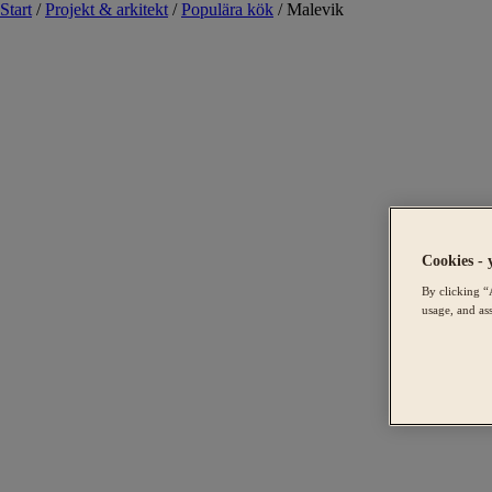
Start
/
Projekt & arkitekt
/
Populära kök
/
Malevik
Cookies - 
By clicking “
usage, and ass