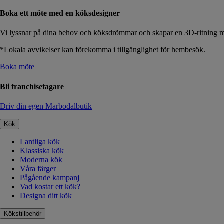
Boka ett möte med en köksdesigner
Vi lyssnar på dina behov och köksdrömmar och skapar en 3D-ritning me
*Lokala avvikelser kan förekomma i tillgänglighet för hembesök.
Boka möte
Bli franchisetagare
Driv din egen Marbodalbutik
Kök
Lantliga kök
Klassiska kök
Moderna kök
Våra färger
Pågående kampanj
Vad kostar ett kök?
Designa ditt kök
Kökstillbehör