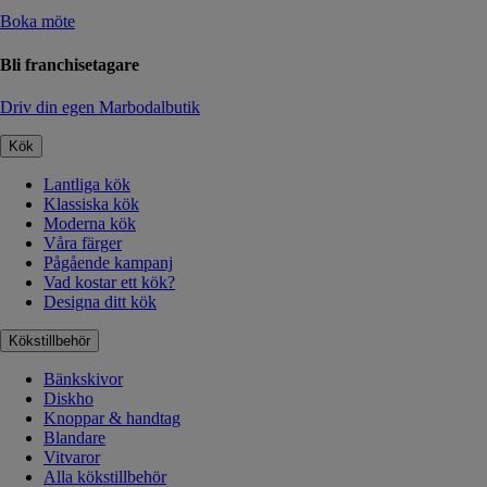
Boka möte
Bli franchisetagare
Driv din egen Marbodalbutik
Kök
Lantliga kök
Klassiska kök
Moderna kök
Våra färger
Pågående kampanj
Vad kostar ett kök?
Designa ditt kök
Kökstillbehör
Bänkskivor
Diskho
Knoppar & handtag
Blandare
Vitvaror
Alla kökstillbehör