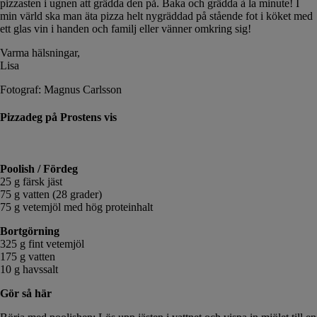
pizzasten i ugnen att grädda den på. Baka och grädda à la minute! I
min värld ska man äta pizza helt nygräddad på stående fot i köket med
ett glas vin i handen och familj eller vänner omkring sig!
Varma hälsningar,
Lisa
Fotograf: Magnus Carlsson
Pizzadeg på Prostens vis
Poolish / Fördeg
25 g färsk jäst
75 g vatten (28 grader)
75 g vetemjöl med hög proteinhalt
Bortgörning
325 g fint vetemjöl
175 g vatten
10 g havssalt
Gör så här