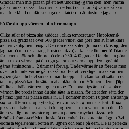
Gräddar man inte pizzan på ett hett underlag (gärna sten, men varma
plåtar funkar också – läs mer här nedan!) och i för låg värme så kan
man inte få till det där krispiga resultatet som åtminstone jag älskar.
Så får du upp värmen i din hemmaugn
Olika stilar på pizza ska gräddas i olika temperaturer. Napoletansk
pizza ska gräddas i över 500 grader vilket kan göra den svår att klara
av i en vanlig hemmaugn. Den romerska stilen (tunna och krispig, den
jag har på min restaurang Prostens pizza) är kanske lite mer förlåtande
för hemmakök och blir bra på cirka 350–400 grader. Det du kan göra
är att maxa värmen på din ugn genom att värma upp den i god tid,
gärna åtminstone 1–2 timmar i förväg. Undervärme är att föredra men
över- och undervärme går också bra. För att verkligen maxa värmen i
ugnen (då en hel del smiter ut när du öppnar luckan för att sätta in och
ta ut ny pizza) kan du sätta in alla plåtar du har. Värmen i dem hjälper
till lite att hålla värmen i ugnen uppe. Ett annat tips är att du sänker
värmen lite precis innan du ska sätta in pizzan, för att sedan sätta den
på max igen när pizzan ställs in. Då kommer motorn i ugnen anstränga
sig för att komma upp ytterligare i värme. Idag finns det förträffliga
pizza- och bakstenar att sätta in i ugnen när man värmer upp den. Det
är en väldigt bra investering om du planerar mycket pizza- och
brödbak framöver! Men du ska få ett enkelt knep av mig: lägg in 3-4
eldfasta tegelstenar i botten av ugnen och baka på dem. De är perfekta
att baka på och i och med att de är så tjocka är det mycket gods som