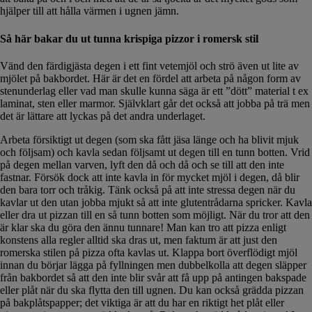
hjälper till att hålla värmen i ugnen jämn.
Så här bakar du ut tunna krispiga pizzor i romersk stil
Vänd den färdigjästa degen i ett fint vetemjöl och strö även ut lite av
mjölet på bakbordet. Här är det en fördel att arbeta på någon form av
stenunderlag eller vad man skulle kunna säga är ett ”dött” material t ex
laminat, sten eller marmor. Självklart går det också att jobba på trä men
det är lättare att lyckas på det andra underlaget.
Arbeta försiktigt ut degen (som ska fått jäsa länge och ha blivit mjuk
och följsam) och kavla sedan följsamt ut degen till en tunn botten. Vrid
på degen mellan varven, lyft den då och då och se till att den inte
fastnar. Försök dock att inte kavla in för mycket mjöl i degen, då blir
den bara torr och tråkig. Tänk också på att inte stressa degen när du
kavlar ut den utan jobba mjukt så att inte glutentrådarna spricker. Kavla
eller dra ut pizzan till en så tunn botten som möjligt. När du tror att den
är klar ska du göra den ännu tunnare! Man kan tro att pizza enligt
konstens alla regler alltid ska dras ut, men faktum är att just den
romerska stilen på pizza ofta kavlas ut. Klappa bort överflödigt mjöl
innan du börjar lägga på fyllningen men dubbelkolla att degen släpper
från bakbordet så att den inte blir svår att få upp på antingen bakspade
eller plåt när du ska flytta den till ugnen. Du kan också grädda pizzan
på bakplåtspapper; det viktiga är att du har en riktigt het plåt eller