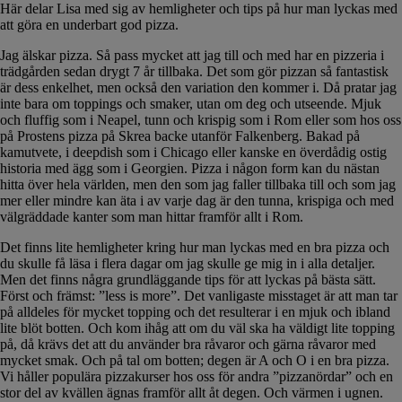
Här delar Lisa med sig av hemligheter och tips på hur man lyckas med
att göra en underbart god pizza.
Jag älskar pizza. Så pass mycket att jag till och med har en pizzeria i
trädgården sedan drygt 7 år tillbaka. Det som gör pizzan så fantastisk
är dess enkelhet, men också den variation den kommer i. Då pratar jag
inte bara om toppings och smaker, utan om deg och utseende. Mjuk
och fluffig som i Neapel, tunn och krispig som i Rom eller som hos oss
på Prostens pizza på Skrea backe utanför Falkenberg. Bakad på
kamutvete, i deepdish som i Chicago eller kanske en överdådig ostig
historia med ägg som i Georgien. Pizza i någon form kan du nästan
hitta över hela världen, men den som jag faller tillbaka till och som jag
mer eller mindre kan äta i av varje dag är den tunna, krispiga och med
välgräddade kanter som man hittar framför allt i Rom.
Det finns lite hemligheter kring hur man lyckas med en bra pizza och
du skulle få läsa i flera dagar om jag skulle ge mig in i alla detaljer.
Men det finns några grundläggande tips för att lyckas på bästa sätt.
Först och främst: ”less is more”. Det vanligaste misstaget är att man tar
på alldeles för mycket topping och det resulterar i en mjuk och ibland
lite blöt botten. Och kom ihåg att om du väl ska ha väldigt lite topping
på, då krävs det att du använder bra råvaror och gärna råvaror med
mycket smak. Och på tal om botten; degen är A och O i en bra pizza.
Vi håller populära pizzakurser hos oss för andra ”pizzanördar” och en
stor del av kvällen ägnas framför allt åt degen. Och värmen i ugnen.