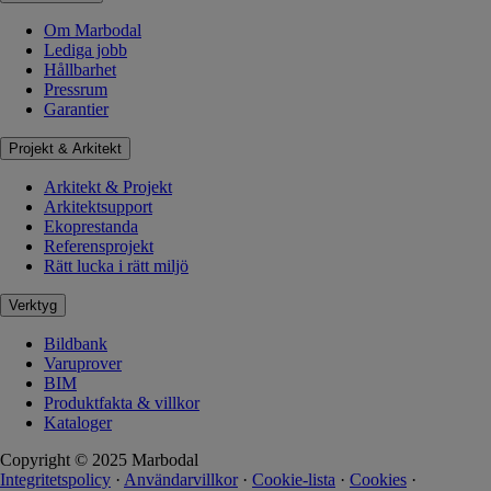
Om Marbodal
Lediga jobb
Hållbarhet
Pressrum
Garantier
Projekt & Arkitekt
Arkitekt & Projekt
Arkitektsupport
Ekoprestanda
Referensprojekt
Rätt lucka i rätt miljö
Verktyg
Bildbank
Varuprover
BIM
Produktfakta & villkor
Kataloger
Copyright © 2025 Marbodal
Integritetspolicy
·
Användarvillkor
·
Cookie-lista
·
Cookies
·