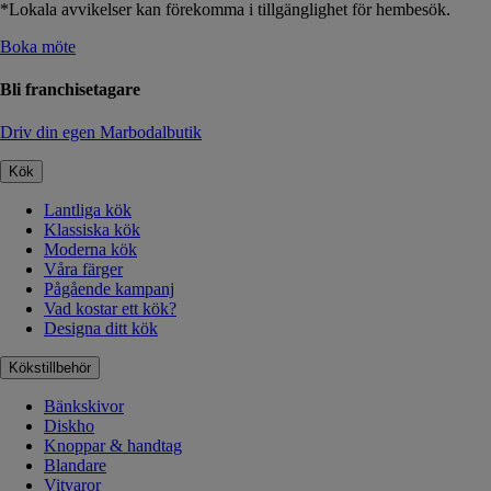
*Lokala avvikelser kan förekomma i tillgänglighet för hembesök.
Boka möte
Bli franchisetagare
Driv din egen Marbodalbutik
Kök
Lantliga kök
Klassiska kök
Moderna kök
Våra färger
Pågående kampanj
Vad kostar ett kök?
Designa ditt kök
Kökstillbehör
Bänkskivor
Diskho
Knoppar & handtag
Blandare
Vitvaror