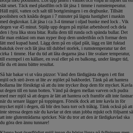
Börja med poolishen: Lös upp jästen i vattnet och vispa in mjölet till en
slät smet. Täck med plastfilm och låt jäsa 1 timme i rumstemperatur.
Häll mjöl, vatten och salt till bortgörningen i en degbunke. Tillsätt
poolishen och knåda degan i 7 minuter på lägsta hastighet i maskin
med degkrokar. Låt jäsa i ca 3-4 timmar i oljad bunke med lock . Vik
degen var 45 minut. Stjälp upp degen på mjölat arbetsbord och dela
den i fyra lika stora bitar. Rulla dem till runda och spända bullar. Det
får man enklast om man nyper ihop dem underifrån och formar dem
lätt med kupad hand. Lägg dem på en oljad plåt, lägg en lätt fuktad
bakduk över och låt jäsa till dubbel storlek, i rumstemperatur tar det
cirka 1 timme. Har du tid att låta degarna jäsa i lite svalare temperatur,
till exempel i en källare, en sval eller på en balkong, under längre tid,
får du ett ännu bättre resultat.
Så här bakar vi ut våra pizzor: Vänd den färdigjästa degen i ett fint
mjöl och strö även ut lite av mjölet på bakbordet. Tänk på att hantera
bollarna lite försiktigt så att du inte trycker ihop dem för mycket. Kavla
ut degen till en tunn botten. Vänd på degen mellan varven och pudra
med mer mjöl så att degen är lätt att hantera och framför allt inte fastnar
när du senare lägger på toppingen. Försök dock att inte kavla in för
mycket mjöl i degen, då blir den bara torr och tråkig. Tänk också på att
inte stressa degen när du kavlar ut den utan jobba mjukt och följsamt så
att inte glutentrådarna spricker. När du tror att den är färdigkavlad ska
du göra den ännu tunnare!
Klappa bort överflödigt mjöl innan du börjar lägga på fyllningen men