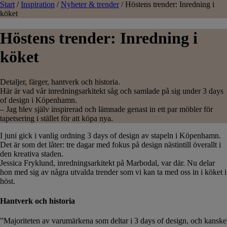
Start
/
Inspiration
/
Nyheter & trender
/
Höstens trender: Inredning i
köket
Höstens trender: Inredning i
köket
Detaljer, färger, hantverk och historia.
Här är vad vår inredningsarkitekt såg och samlade på sig under 3 days
of design i Köpenhamn.
– Jag blev själv inspirerad och lämnade genast in ett par möbler för
tapetsering i stället för att köpa nya.
I juni gick i vanlig ordning 3 days of design av stapeln i Köpenhamn.
Det är som det låter: tre dagar med fokus på design nästintill överallt i
den kreativa staden.
Jessica Fryklund, inredningsarkitekt på Marbodal, var där. Nu delar
hon med sig av några utvalda trender som vi kan ta med oss in i köket i
höst.
Hantverk och historia
”Majoriteten av varumärkena som deltar i 3 days of design, och kanske