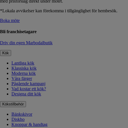
med prisförslag direkt under mötet.
*Lokala avvikelser kan förekomma i tillgänglighet för hembesök.
Boka möte
Bli franchisetagare
Driv din egen Marbodalbutik
Kök
Lantliga kök
Klassiska kök
Moderna kök
Våra färger
Pågående kampanj
Vad kostar ett kök?
Designa ditt kök
Kökstillbehör
Bänkskivor
Diskho
Knoppar & handtag