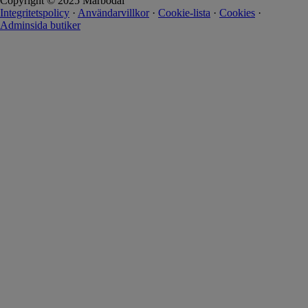
Copyright © 2025 Marbodal
Integritetspolicy
·
Användarvillkor
·
Cookie-lista
·
Cookies
·
Adminsida butiker