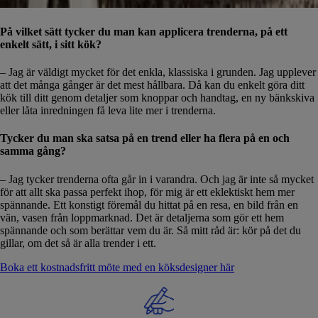
På vilket sätt tycker du man kan applicera trenderna, på ett
enkelt sätt, i sitt kök?
– Jag är väldigt mycket för det enkla, klassiska i grunden. Jag upplever
att det många gånger är det mest hållbara. Då kan du enkelt göra ditt
kök till ditt genom detaljer som knoppar och handtag, en ny bänkskiva
eller låta inredningen få leva lite mer i trenderna.
Tycker du man ska satsa på en trend eller ha flera på en och
samma gång?
– Jag tycker trenderna ofta går in i varandra. Och jag är inte så mycket
för att allt ska passa perfekt ihop, för mig är ett eklektiskt hem mer
spännande. Ett konstigt föremål du hittat på en resa, en bild från en
vän, vasen från loppmarknad. Det är detaljerna som gör ett hem
spännande och som berättar vem du är. Så mitt råd är: kör på det du
gillar, om det så är alla trender i ett.
Boka ett kostnadsfritt möte med en köksdesigner här