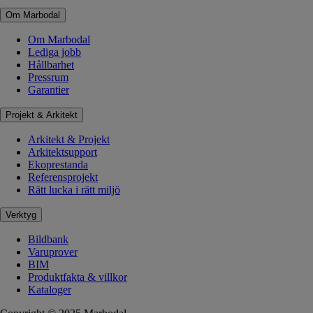
Om Marbodal
Om Marbodal
Lediga jobb
Hållbarhet
Pressrum
Garantier
Projekt & Arkitekt
Arkitekt & Projekt
Arkitektsupport
Ekoprestanda
Referensprojekt
Rätt lucka i rätt miljö
Verktyg
Bildbank
Varuprover
BIM
Produktfakta & villkor
Kataloger