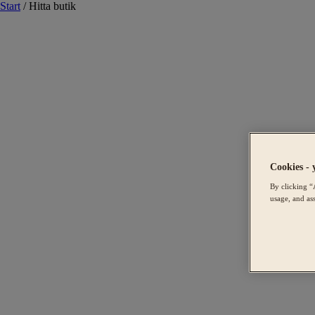
Start
/
Hitta butik
Cookies - 
By clicking “
usage, and ass