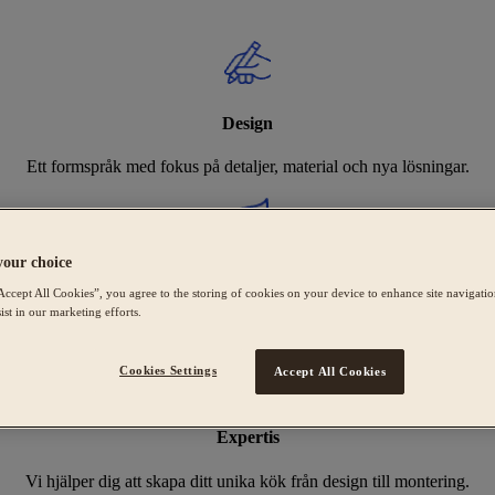
Design
Ett formspråk med fokus på detaljer, material och nya lösningar.
your choice
Hållbarhet
Accept All Cookies”, you agree to the storing of cookies on your device to enhance site navigation
ist in our marketing efforts.
Sveriges bredaste utbud av Svanenmärkta kök, tillverkade i Tidaholm.
Cookies Settings
Accept All Cookies
Expertis
Vi hjälper dig att skapa ditt unika kök från design till montering.