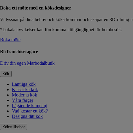
Boka ett möte med en köksdesigner
Vi lyssnar på dina behov och köksdrömmar och skapar en 3D-ritning me
*Lokala avvikelser kan förekomma i tillgänglighet för hembesök.
Boka möte
Bli franchisetagare
Driv din egen Marbodalbutik
Kök
Lantliga kök
Klassiska kök
Moderna kök
Våra färger
Pågående kampanj
Vad kostar ett kök?
Designa ditt kök
Kökstillbehör