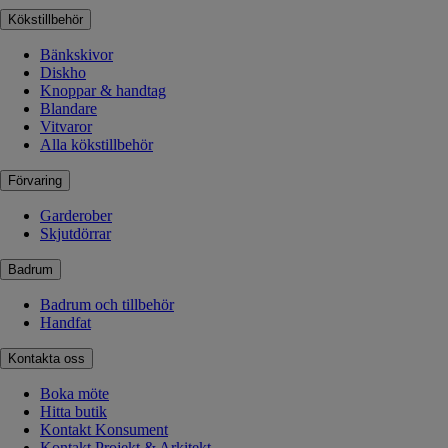
Kökstillbehör
Bänkskivor
Diskho
Knoppar & handtag
Blandare
Vitvaror
Alla kökstillbehör
Förvaring
Garderober
Skjutdörrar
Badrum
Badrum och tillbehör
Handfat
Kontakta oss
Boka möte
Hitta butik
Kontakt Konsument
Kontakt Projekt & Arkitekt