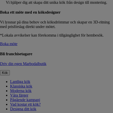
Vi hjälper dig att skapa ditt unika kök från design till montering.
Boka ett möte med en köksdesigner
Vi lyssnar på dina behov och köksdrömmar och skapar en 3D-ritning
med prisförslag direkt under mötet.
*Lokala avvikelser kan förekomma i tillgänglighet för hembesök.
Boka möte
Bli franchisetagare
Driv din egen Marbodalbutik
Kök
Lantliga kök
Klassiska kök
Moderna kök
Våra färger
Pågående kampanj
Vad kostar ett kök?
Designa ditt kök