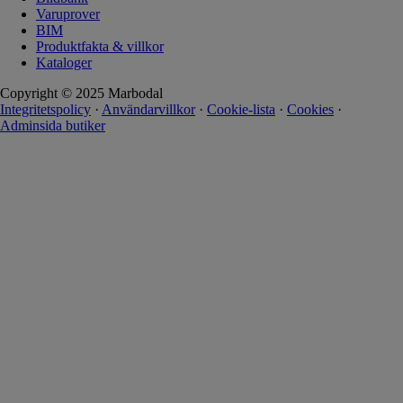
Varuprover
BIM
Produktfakta & villkor
Kataloger
Copyright © 2025 Marbodal
Integritetspolicy
·
Användarvillkor
·
Cookie-lista
·
Cookies
·
Adminsida butiker